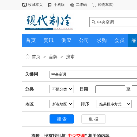
收藏本页
手机版
二维码
购物车
(
0
)
首页
资讯
供应
公司
求购
会员
品
首页
品牌
搜索
>
>
关键词
分类
日期
至
地区
排序
抱歉，没有找到与“
中央空调
” 相关的内容。