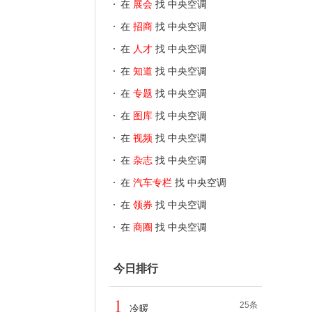
在
展会
找 中央空调
在
招商
找 中央空调
在
人才
找 中央空调
在
知道
找 中央空调
在
专题
找 中央空调
在
图库
找 中央空调
在
视频
找 中央空调
在
杂志
找 中央空调
在
汽车专栏
找 中央空调
在
领券
找 中央空调
在
商圈
找 中央空调
今日排行
1
25条
冷暖