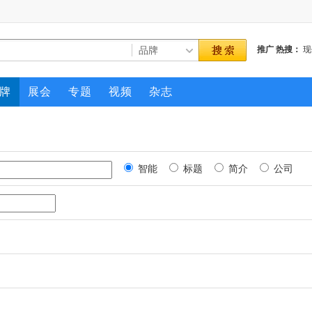
推广
热搜：
现
牌
展会
专题
视频
杂志
智能
标题
简介
公司