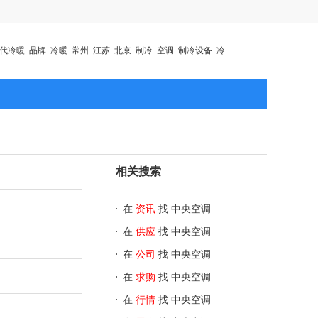
代冷暖
品牌
冷暖
常州
江苏
北京
制冷
空调
制冷设备
冷
相关搜索
在
资讯
找 中央空调
在
供应
找 中央空调
在
公司
找 中央空调
在
求购
找 中央空调
在
行情
找 中央空调