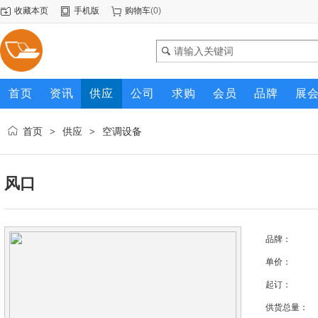
收藏本页
手机版
购物车
(
0
)
首页
资讯
供应
公司
求购
会员
品牌
展
首页
供应
空调设备
>
>
风口
品牌：
单价：
起订：
供货总量：