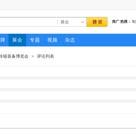
推广
热搜：
制
品牌
展会
专题
视频
杂志
及冷链装备博览会
评论列表
>