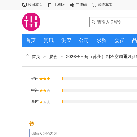
收藏本页
手机版
二维码
购物车
(
0
)
首页
资讯
供应
公司
求购
会员
首页
展会
2026长三角（苏州）制冷空调通风
>
>
好评
中评
差评