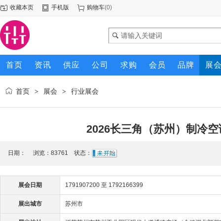
收藏本页
手机版
购物车
(
0
)
首页
资讯
供应
公司
求购
会员
品牌
展
首页
展会
行业展会
>
>
2026长三角（苏州）制冷
日期： 浏览：
83761
状态：
展会日期
1791907200 至 1792166399
展出城市
苏州市