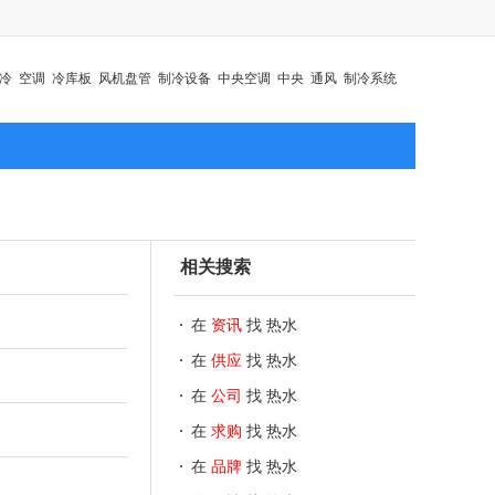
冷
空调
冷库板
风机盘管
制冷设备
中央空调
中央
通风
制冷系统
相关搜索
在
资讯
找 热水
在
供应
找 热水
在
公司
找 热水
在
求购
找 热水
在
品牌
找 热水