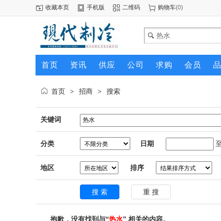
收藏本页
手机版
二维码
购物车
(
0
)
首页
资讯
供应
公司
求购
会员
首页
招商
搜索
>
>
关键词
分类
日期
地区
排序
抱歉，没有找到与“
热水
” 相关的内容。