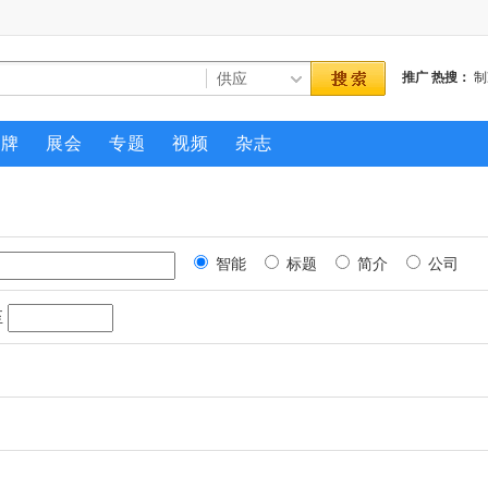
推广
热搜：
制
压缩机
品牌
展会
专题
视频
杂志
智能
标题
简介
公司
至