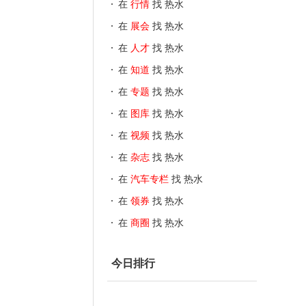
在
行情
找 热水
在
展会
找 热水
在
人才
找 热水
在
知道
找 热水
在
专题
找 热水
在
图库
找 热水
在
视频
找 热水
在
杂志
找 热水
在
汽车专栏
找 热水
在
领券
找 热水
在
商圈
找 热水
今日排行