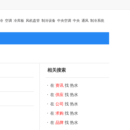
冷
空调
冷库板
风机盘管
制冷设备
中央空调
中央
通风
制冷系统
相关搜索
在
资讯
找 热水
在
供应
找 热水
在
公司
找 热水
在
求购
找 热水
在
品牌
找 热水