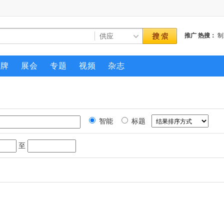
推广
热搜：
制
压缩机
品牌
展会
专题
视频
杂志
智能
标题
至