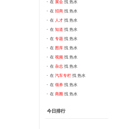
在
展会
找 热水
在
招商
找 热水
在
人才
找 热水
在
知道
找 热水
在
专题
找 热水
在
图库
找 热水
在
视频
找 热水
在
杂志
找 热水
在
汽车专栏
找 热水
在
领券
找 热水
在
商圈
找 热水
今日排行