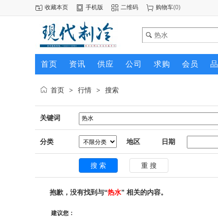
收藏本页
手机版
二维码
购物车
(
0
)
首页
资讯
供应
公司
求购
会员
首页
行情
搜索
>
>
关键词
分类
地区
日期
抱歉，没有找到与“
热水
” 相关的内容。
建议您：