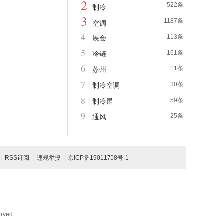
2
522条
制冷
3
1187条
空调
4
113条
展会
5
161条
冷链
6
11条
苏州
7
30条
制冷空调
8
59条
制冷展
9
25条
通风
|
RSS订阅
|
违规举报
|
京ICP备19011708号-1
rved.