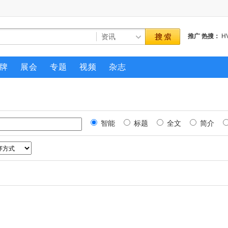
推广
热搜：
H
默生
制冷设备
牌
展会
专题
视频
杂志
智能
标题
全文
简介