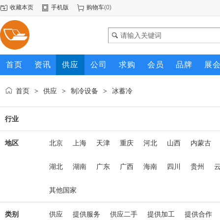
收藏本页
手机版
购物车
(
0
)
首页
资讯
供应
公司
求购
会员
品牌
展
首页
供应
制冷设备
冰蓄冷
>
>
>
行业
地区
北京
上海
天津
重庆
河北
山西
内蒙古
湖北
湖南
广东
广西
海南
四川
贵州
其他国家
类别
供应
提供服务
供应二手
提供加工
提供合作