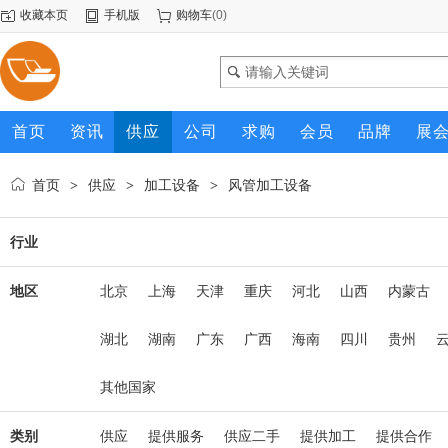
收藏本页
手机版
购物车
(
0
)
首页
资讯
供应
公司
求购
会员
品牌
展
首页
供应
加工设备
风管加工设备
>
>
>
行业
地区
北京
上海
天津
重庆
河北
山西
内蒙古
湖北
湖南
广东
广西
海南
四川
贵州
其他国家
类别
供应
提供服务
供应二手
提供加工
提供合作