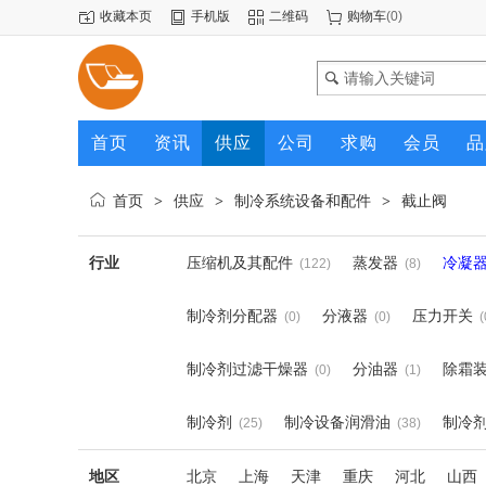
收藏本页
手机版
二维码
购物车
(
0
)
首页
资讯
供应
公司
求购
会员
品
首页
供应
制冷系统设备和配件
截止阀
>
>
>
行业
压缩机及其配件
蒸发器
冷凝
(122)
(8)
制冷剂分配器
分液器
压力开关
(0)
(0)
(
制冷剂过滤干燥器
分油器
除霜
(0)
(1)
制冷剂
制冷设备润滑油
制冷
(25)
(38)
地区
北京
上海
天津
重庆
河北
山西