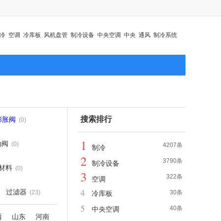
冷
空调
冷库板
风机盘管
制冷设备
中央空调
中央
通风
制冷系统
搜索排行
膨胀阀
(0)
1
动阀
(0)
4207条
制冷
2
3790条
制冷设备
材料
(0)
3
322条
空调
4
过滤器
(23)
30条
冷库板
5
40条
中央空调
西
山东
河南