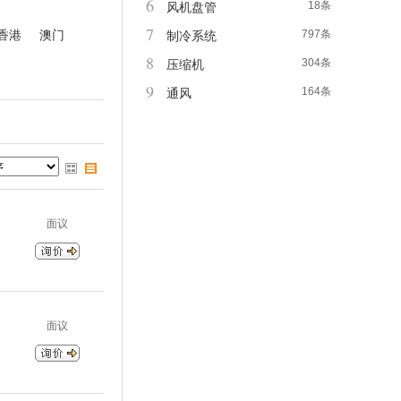
6
18条
风机盘管
7
香港
澳门
797条
制冷系统
8
304条
压缩机
9
164条
通风
面议
面议