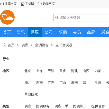
收藏本页
手机版
购物车
(
0
)
首页
资讯
供应
公司
求购
会员
品牌
展
首页
供应
空调设备
立式空调器
>
>
>
行业
地区
北京
上海
天津
重庆
河北
山西
内蒙古
湖北
湖南
广东
广西
海南
四川
贵州
其他国家
类别
供应
提供服务
供应二手
提供加工
提供合作