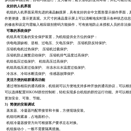
多回路单独控制，自动均衡运行，互为备用，延长整机的使用寿命，并把可能出现
友好的人机界面
机组的人机界面采用先进的液晶触摸屏，具有友好的全中文图形显示操作界面，
作更便捷，显示更直观。大尺寸的液晶显示屏上可以清晰地实时显示各种状态信息
的修改和设定均需输入相应级别密码方能操作，可有效地防止未授权人员的非法操
可靠的系统保护
机组具有完备的安全保护装置，为机组提供全方位的保护：
供电电源缺相、逆相、过电压、欠电压保护; 压缩机防反转保护;
压缩机电机过热保护; 压缩机过载保护;
压缩机防止频繁启动保护; 压缩机排气温度过高保护;
机组低压过低保护; 机组高压过高保护;
机组高低压差过低保护; 冷冻水出水温度过低保护;
冷冻水、冷却水断流保护; 传感器故障保护.
灵活方便的组群通讯功能
通过增加相应的通讯模块，机组就可以方便地支持多种开放的通讯协议，可以根据用户选择配
可以选择配置HIKOM群控控制柜，轻松实现多台机组的群控运行功能。并可以
更加安全、可靠、节能。
3）简便的安装调试
蒸发器、冷凝器均配带接管和卡箍，方便现场安装。
机组结构紧凑，占地面积小。
机组冷凝器接管方向可根据客户要求左右对换。
机组振动小，一般不需要隔离措施。