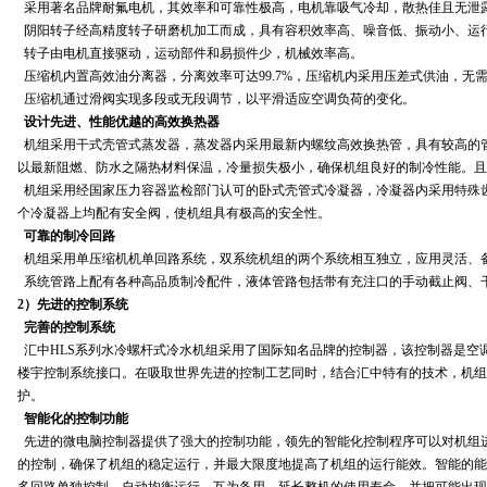
采用著名品牌耐氟电机，其效率和可靠性极高，电机靠吸气冷却，散热佳且无泄
阴阳转子经高精度转子研磨机加工而成，具有容积效率高、噪音低、振动小、运
转子由电机直接驱动，运动部件和易损件少，机械效率高。
压缩机内置高效油分离器，分离效率可达99.7%，压缩机内采用压差式供油，无
压缩机通过滑阀实现多段或无段调节，以平滑适应空调负荷的变化。
设计先进、性能优越的高效换热器
机组采用干式壳管式蒸发器，蒸发器内采用最新内螺纹高效换热管，具有较高的
以最新阻燃、防水之隔热材料保温，冷量损失极小，确保机组良好的制冷性能。且
机组采用经国家压力容器监检部门认可的卧式壳管式冷凝器，冷凝器内采用特殊齿
个冷凝器上均配有安全阀，使机组具有极高的安全性。
可靠的制冷回路
机组采用单压缩机机单回路系统，双系统机组的两个系统相互独立，应用灵活、
系统管路上配有各种高品质制冷配件，液体管路包括带有充注口的手动截止阀、
2）先进的控制系统
完善的控制系统
汇中HLS系列水冷螺杆式冷水机组采用了国际知名品牌的控制器，该控制器是空
楼宇控制系统接口。在吸取世界先进的控制工艺同时，结合汇中特有的技术，机组
护。
智能化的控制功能
先进的微电脑控制器提供了强大的控制功能，领先的智能化控制程序可以对机组
的控制，确保了机组的稳定运行，并最大限度地提高了机组的运行能效。智能的能