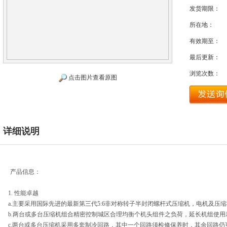
发货期限：
所在地：
有效期至：
最后更新：
浏览次数：
点击图片查看原图
详细说明
产品信息：
1.
性能卓越
a.
主要采用国际先进的最新第三代
5:6
非对称转子半封闭螺杆式压缩机，电机及压缩
b.
两台或多台压缩机组合精密控制城区合理均衡个机头组件之负荷，延长机组使用
c.
两台或多台压缩机采用多套制冷回路，其中一个回路须检修保养时，其余回路仍