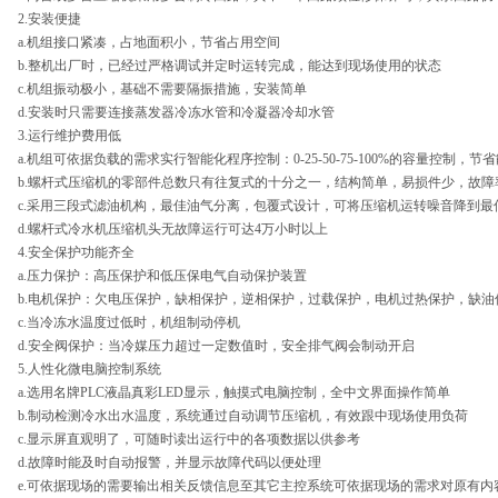
2.
安装便捷
a.
机组接口紧凑，占地面积小，节省占用空间
b.
整机出厂时，已经过严格调试并定时运转完成，能达到现场使用的状态
c.
机组振动极小，基础不需要隔振措施，安装简单
d.
安装时只需要连接蒸发器冷冻水管和冷凝器冷却水管
3.
运行维护费用低
a.
机组可依据负载的需求实行智能化程序控制：
0-25-50-75-100%
的容量控制，节省
b.
螺杆式压缩机的零部件总数只有往复式的十分之一，结构简单，易损件少，故障
c.
采用三段式滤油机构，最佳油气分离，包覆式设计，可将压缩机运转噪音降到最
d.
螺杆式冷水机压缩机头无故障运行可达
4
万小时以上
4.
安全保护功能齐全
a.
压力保护：高压保护和低压保电气自动保护装置
b.
电机保护：欠电压保护，缺相保护，逆相保护，过载保护，电机过热保护，缺油
c.
当冷冻水温度过低时，机组制动停机
d.
安全阀保护：当冷媒压力超过一定数值时，安全排气阀会制动开启
5.
人性化微电脑控制系统
a.
选用名牌
PLC
液晶真彩
LED
显示，触摸式电脑控制，全中文界面操作简单
b.
制动检测冷水出水温度，系统通过自动调节压缩机，有效跟中现场使用负荷
c.
显示屏直观明了，可随时读出运行中的各项数据以供参考
d.
故障时能及时自动报警，并显示故障代码以便处理
e.
可依据现场的需要输出相关反馈信息至其它主控系统可依据现场的需求对原有内