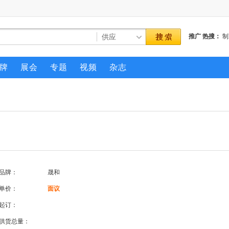
推广
热搜：
制
压缩机
牌
展会
专题
视频
杂志
品牌：
晟和
单价：
面议
起订：
供货总量：