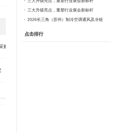
及冷链装备博览会（简称：苏州制冷展）
三大升级亮点，重塑行业展会新标杆
三大升级亮点，重塑行业展会新标杆
2026长三角（苏州）制冷空调通风及冷链
装备博览会
点击排行
端采购）
记