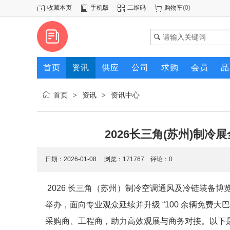
收藏本页
手机版
二维码
购物车
(
0
)
首页
资讯
供应
公司
求购
会员
品
首页
资讯
资讯中心
>
>
2026长三角(苏州)制
日期：2026-01-08 浏览：
171767
评论：0
2026 长三角（苏州）制冷空调通风及冷链装备博览会将于
举办，面向专业观众延续并升级 “100 余辆免费大巴
采购商、工程商，助力高效观展与商务对接。以下