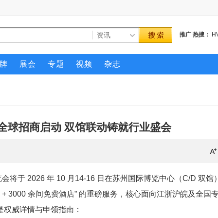
推广
热搜：
H
默生
制冷设备
牌
展会
专题
视频
杂志
冷展全球招商启动 双馆联动铸就行业盛会
 2026 年 10 月14-16 日在苏州国际博览中心（C/D 双馆
 + 3000 余间免费酒店” 的重磅服务，核心面向江浙沪皖及全国
是权威详情与申领指南：